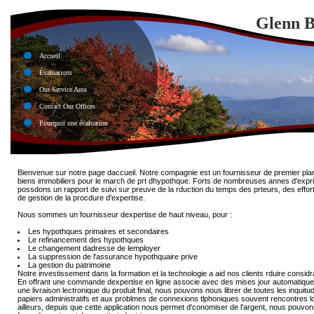
Glenn B
Accueil
Évaluations
Our Service Area
Contact Our Offices
Pourquoi une évaluation
Bienvenue sur notre page daccueil. Notre compagnie est un fournisseur de premier pla
biens immobiliers pour le march de prt dhypothque. Forts de nombreuses annes d'expri
possdons un rapport de suivi sur preuve de la rduction du temps des prteurs, des effor
de gestion de la procdure d'expertise.
Nous sommes un fournisseur dexpertise de haut niveau, pour :
Les hypothques primaires et secondaires
Le refinancement des hypothques
Le changement dadresse de lemployer
La suppression de l'assurance hypothquaire prive
La gestion du patrimoine
Notre investissement dans la formation et la technologie a aid nos clients rduire considr
En offrant une commande dexpertise en ligne associe avec des mises jour automatiques
une livraison lectronique du produit final, nous pouvons nous librer de toutes les inquit
papiers administratifs et aux problmes de connexions tlphoniques souvent rencontres l
ailleurs, depuis que cette application nous permet d'conomiser de l'argent, nous pouvon