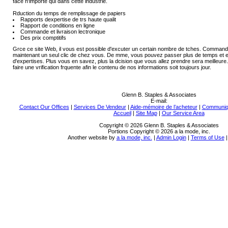
face n'importe qui dans cette industrie.
Rduction du temps de remplissage de papiers
Rapports dexpertise de trs haute qualit
Rapport de conditions en ligne
Commande et livraison lectronique
Des prix comptitifs
Grce ce site Web, il vous est possible d'excuter un certain nombre de tches. Command
maintenant un seul clic de chez vous. De mme, vous pouvez passer plus de temps et en 
d'expertises. Plus vous en savez, plus la dcision que vous allez prendre sera meilleur
faire une vrification frquente afin le contenu de nos informations soit toujours jour.
Glenn B. Staples & Associates
E-mail:
Contact Our Offices
|
Services De Vendeur
|
Aide-mémoire de l’acheteur
|
Communiq
Accueil
|
Site Map
|
Our Service Area
Copyright © 2026 Glenn B. Staples & Associates
Portions Copyright © 2026 a la mode, inc.
Another website by
a la mode, inc.
|
Admin Login
|
Terms of Use